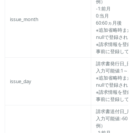
例）
-1:前月
0:当月
issue_month
60:60ヵ月後
※追加省略時また
nullで登録される
※請求情報を登
事前に登録して
請求書発行日_日
入力可能値:1～30
※追加省略時また
issue_day
nullで登録される
※請求情報を登
事前に登録して
請求書送付日_月
入力可能値:-60～
例）
-1:前月