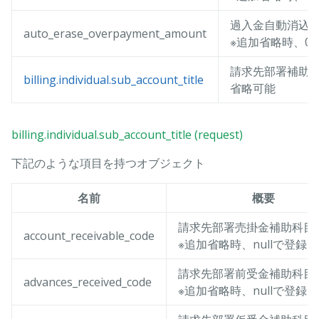
過入金自動消込
auto_erase_overpayment_amount
※追加省略時、0
請求先部署補助科
billing.individual.sub_account_title
省略可能
billing.individual.sub_account_title (request)
下記のような項目を持つオブジェクト
名前
概要
請求先部署売掛金補助科目
account_receivable_code
※追加省略時、nullで登録
請求先部署前受金補助科目
advances_received_code
※追加省略時、nullで登録