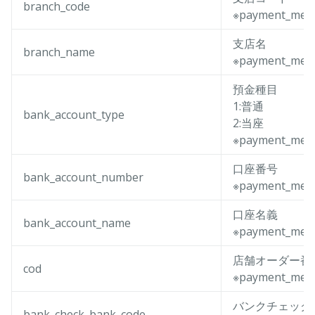
branch_code
※payment_met
支店名
branch_name
※payment_me
預金種目
1:普通
bank_account_type
2:当座
※payment_met
口座番号
bank_account_number
※payment_met
口座名義
bank_account_name
※payment_met
店舗オーダー番
cod
※payment_me
バンクチェック
bank_check_bank_code