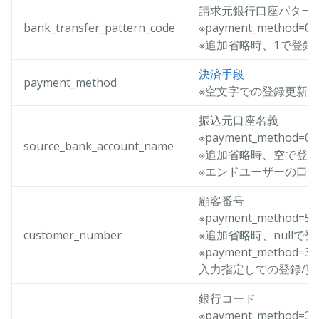
請求元銀行口座パター
bank_transfer_pattern_code
※payment_metho
※追加省略時、1で登録
決済手段
payment_method
※空文字での登録更新
振込元口座名義
※payment_method
source_bank_account_name
※追加省略時、空で登
※エンドユーザーの口
顧客番号
※payment_metho
customer_number
※追加省略時、nullで
※payment_met
入力指定しての登録/
銀行コード
※payment_method