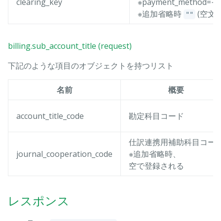
clearing_key
※payment_meth
※追加省略時
(空文
""
billing.sub_account_title (request)
下記のような項目のオブジェクトを持つリスト
名前
概要
account_title_code
勘定科目コード
仕訳連携用補助科目コー
journal_cooperation_code
※追加省略時、
空で登録される
レスポンス