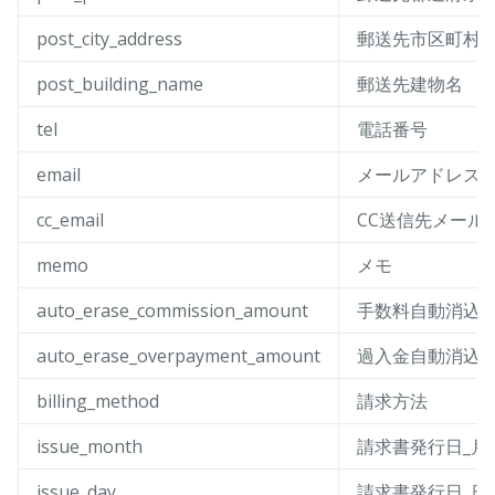
post_city_address
郵送先市区町村
post_building_name
郵送先建物名
tel
電話番号
email
メールアドレス
cc_email
CC送信先メール
memo
メモ
auto_erase_commission_amount
手数料自動消込
auto_erase_overpayment_amount
過入金自動消込
billing_method
請求方法
issue_month
請求書発行日_月
issue_day
請求書発行日_日