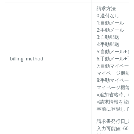
請求方法
0:送付なし
1:自動メール
2:手動メール
3:自動郵送
4:手動郵送
5:自動メール+自
billing_method
6:手動メール+手
7:自動マイページ配
マイページ機能を
8:手動マイページ配
マイページ機能を
※追加省略時、nu
※請求情報を登
事前に登録して
請求書発行日_月
入力可能値:-60～