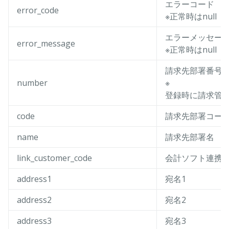
エラーコード
error_code
※正常時はnull
エラーメッセー
error_message
※正常時はnull
請求先部署番号
number
※
登録時に請求管
code
請求先部署コー
name
請求先部署名
link_customer_code
会計ソフト連携
address1
宛名1
address2
宛名2
address3
宛名3