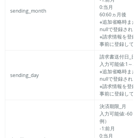
0:当月
sending_month
60:60ヵ月後
※追加省略時また
nullで登録される
※請求情報を登
事前に登録して
請求書送付日_日
入力可能値:1～30
※追加省略時また
sending_day
nullで登録される
※請求情報を登
事前に登録して
決済期限_月
入力可能値:-60～
例）
-1:前月
0:当月