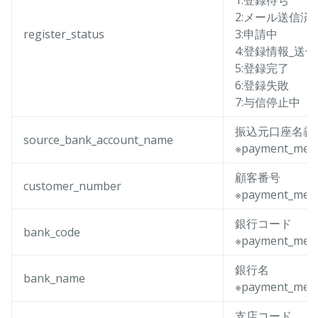
1:登録待ち
2:メール送信済
register_status
3:申請中
4:登録情報_送
5:登録完了
6:登録失敗
7:与信停止中
振込元口座名義
source_bank_account_name
※payment_me
顧客番号
customer_number
※payment_me
銀行コード
bank_code
※payment_met
銀行名
bank_name
※payment_me
支店コード